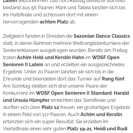
Latein
teilzunehmen. Das hochklassig besetzte Startfeld
bestand aus 56 Paaren. Mark und Tabea tanzten sich bis
ins Halbfinale und schlossen dort mit einem
hervorragenden
achten Platz
ab.
Zeitgleich fanden in Dresden die
Saxonian Dance Classics
statt, in deren Rahmen mehrere Weltranglistenturniere der
Seniorenklassen ausgetragen wurden. Bereits am Freitag
traten
Achim Hobl und Kerstin Hahn
im
WDSF Open
Senioren II Latein
an und erzielten ein ausgezeichnetes
Ergebnis: Unter 20 Paaren tanzten sie sich bis in die
Enrunde und beendeten dort das Turnier auf
Rang fünf
.
Am Sonntag stellten sich drei unserer Paare der
Konkurrenz im
WDSF Open Senioren II Standard
.
Harald
und Ursula Hümpfer
erreichten das Semifinale und
durften sich über
Platz 12
freuen, ein großartiges Ergebnis
in einem Feld von 117 Paaren. Auch
Achim und Kerstin
ertanzten sich ein super Resultat. Sie erzielten im
Viertelfinale einen sehr guten
Platz 19-21
.
Heidi und Rudi