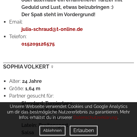
Geduld und Lust, etwas beizubringen :)
Der Spaß steht im Vordergrund!
Email:
julia-schraud@t-online.de
Telefon:
015209126575
SOPHIA VOLKERT ♀
Alter:
24 Jahre
Größe:
1,64 m
Partner gesucht für:
Standard: Turniertanz
Unsere Webseite verwendet Cookies und Google Analytics
Standard: Breitensport
um dir das bestmögliche Nutzererlebnis zu garantieren. Mehr
Infos erhältst du in unserer
Latein: Turniertanz
Datenschutzerklärung
.
Latein: Breitensport
Erlauben
Ablehnen
Salsa