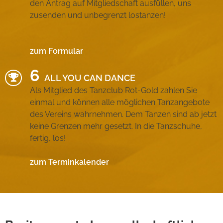
den Antrag auf Mitgliedschaft ausfüllen, uns
zusenden und unbegrenzt lostanzen!
zum Formular
ALL YOU CAN DANCE
Als Mitglied des Tanzclub Rot-Gold zahlen Sie
einmal und können alle möglichen Tanzangebote
des Vereins wahrnehmen. Dem Tanzen sind ab jetzt
keine Grenzen mehr gesetzt. In die Tanzschuhe,
fertig, los!
zum Terminkalender