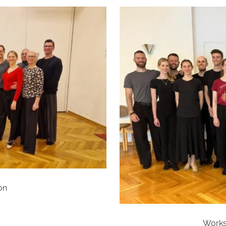
on
Works