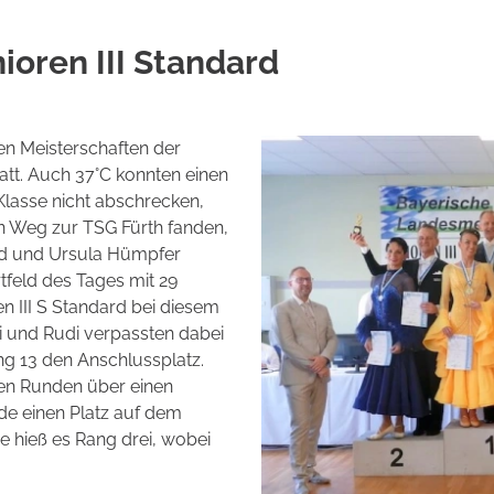
oren III Standard
en Meisterschaften der
tatt. Auch 37°C konnten einen
Klasse nicht abschrecken,
n Weg zur TSG Fürth fanden,
ld und Ursula Hümpfer
tfeld des Tages mit 29
en III S Standard bei diesem
i und Rudi verpassten dabei
ng 13 den Anschlussplatz.
ten Runden über einen
nde einen Platz auf dem
 hieß es Rang drei, wobei