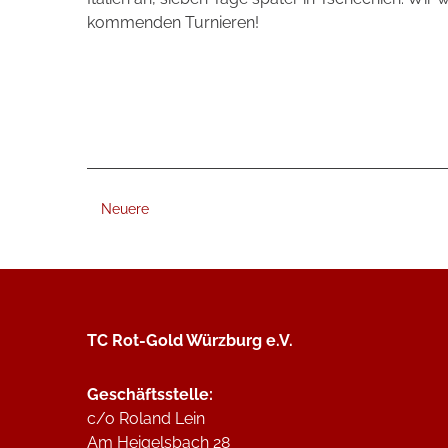
kommenden Turnieren!
Neuere
TC Rot-Gold Würzburg e.V.
Geschäftsstelle:
c/o Roland Lein
Am Heigelsbach 28