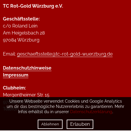
TC Rot-Gold Würzburg e.V.
Geschäftsstelle:
c/o Roland Lein
Am Heigelsbach 28
97084 Würzburg
Email:
geschaeftsstelle@tc-rot-gold-wuerzburg.de
Datenschutzhinweise
Impressum
Clubheim:
Mergentheimer Str. 15
Unsere Webseite verwendet Cookies und Google Analytics
97082 Würzburg
um dir das bestmögliche Nutzererlebnis zu garantieren. Mehr
Telefon:
0931 75660
Infos erhältst du in unserer
Datenschutzerklärung
.
Erlauben
Ablehnen