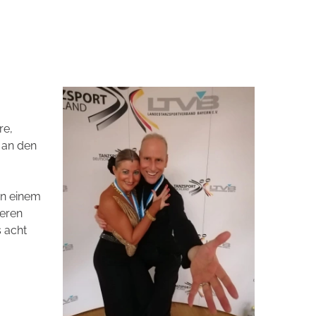
re,
n an den
 in einem
geren
s acht